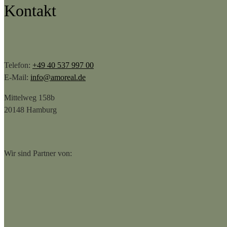
Kontakt
Telefon:
+49 40 537 997 00
E-Mail:
info@amoreal.de
Mittelweg 158b
20148 Hamburg
Wir sind Partner von: