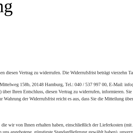
ng
 diesen Vertrag zu widerrufen. Die Widerrufsfrist beträgt vierzehn T
ttelweg 158b, 20148 Hamburg, Tel.: 040 / 537 997 00, E-Mail: info@a
l) über Ihren Entschluss, diesen Vertrag zu widerrufen, informieren. Si
r Wahrung der Widerrufsfrist reicht es aus, dass Sie die Mitteilung üb
die wir von Ihnen erhalten haben, einschließlich der Lieferkosten (mi
von uns angebotene, günstigste Standardlieferung gewählt haben), unver