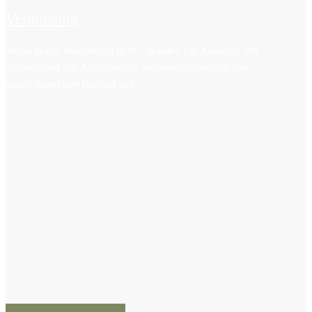
Vermietung
Wenn es um Vermietung geht – Wählen Sie Amoreal. Wir
übernehmen alle Aufgaben im Vermietungsprozess und
halten Ihnen den Rücken frei.