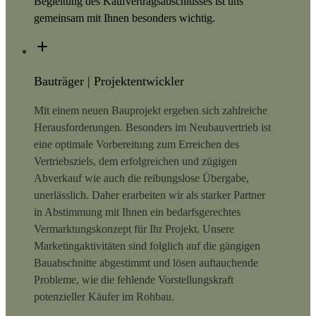
Begleitung des Kaufvertragsabschlusses ist uns
gemeinsam mit Ihnen besonders wichtig.
Bauträger | Projektentwickler
Mit einem neuen Bauprojekt ergeben sich zahlreiche
Herausforderungen. Besonders im Neubauvertrieb ist
eine optimale Vorbereitung zum Erreichen des
Vertriebsziels, dem erfolgreichen und zügigen
Abverkauf wie auch die reibungslose Übergabe,
unerlässlich. Daher erarbeiten wir als starker Partner
in Abstimmung mit Ihnen ein bedarfsgerechtes
Vermarktungskonzept für Ihr Projekt. Unsere
Marketingaktivitäten sind folglich auf die gängigen
Bauabschnitte abgestimmt und lösen auftauchende
Probleme, wie die fehlende Vorstellungskraft
potenzieller Käufer im Rohbau.