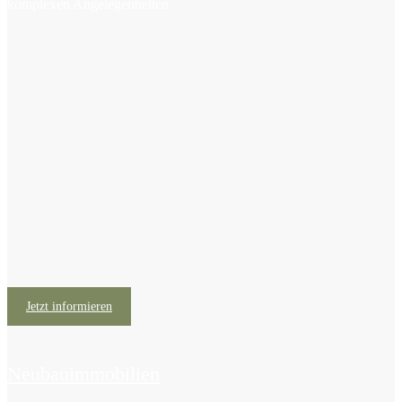
komplexen Angelegenheiten.
Jetzt informieren
Neubauimmobilien