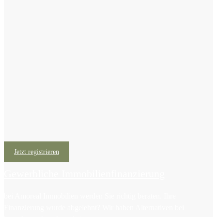
Jetzt registrieren
Gewerbliche Immobilienfinanzierung
bei Amoreal Immobilien werden Sie richtig beraten. Ihre
Finanzierung wurde abgelehnt? Wir haben Alternativen bei