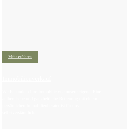
Mehr erfahren
Immobilienverkauf
Wir behandeln Ihre Immobilie wie unsere eigene. Eine
authentische und ganzheitliche Betreuung mit einem
persönlichen Immobilienberater ist für uns
selbstverständlich.