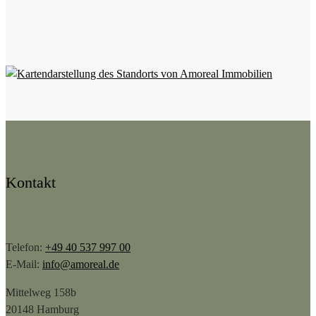
Kontakt
Telefon:
+49 40 537 997 00
E-Mail:
info@amoreal.de
Mittelweg 158b
20148 Hamburg