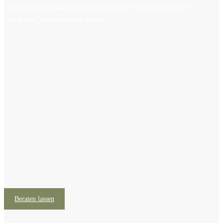
Gemeinsam mit Bauträger(n) lassen wir Großes erwachsen
und geben Wohnträumen Raum.
Beraten lassen