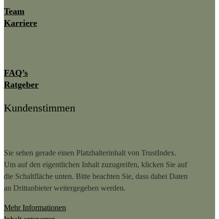
Team
Karriere
FAQ’s
Ratgeber
Kundenstimmen
Sie sehen gerade einen Platzhalterinhalt von
TrustIndex
.
Um auf den eigentlichen Inhalt zuzugreifen, klicken Sie auf
die Schaltfläche unten. Bitte beachten Sie, dass dabei Daten
an Drittanbieter weitergegeben werden.
Mehr Informationen