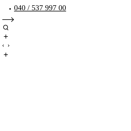
040 / 537 997 00
Unser Team
Amoreal - Aus Liebe zu Immobilien agieren wir täglich in Hamburg und ganz
Norddeutschland.