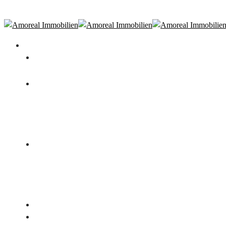
Amoreal Finance
Immobilienangebot
Immobilien
Signature Estates
Immobilienbewertung
Für Eigentümer
Immobilienverkauf
Vermietung
Immobilienverrentung
Aktuelle Projekte
Für Bauträger
Neubau
Bestand
Referenzen
Tippgeber werden
Partner
Über uns