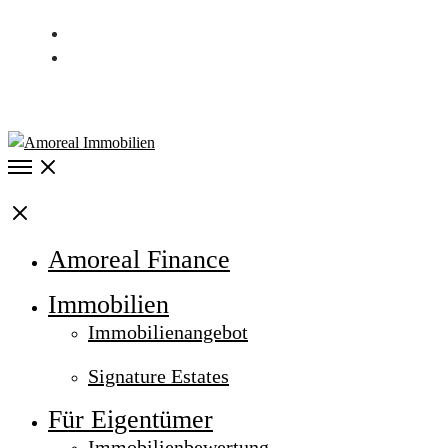
Kontakt
Karriere
040 / 537 997 00
Open
Menu
Close
Amoreal Finance
Immobilien
Immobilienangebot
Signature Estates
Für Eigentümer
Immobilienbewertung