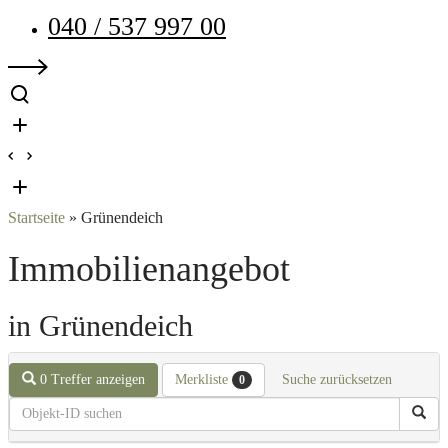
040 / 537 997 00
Startseite
»
Grünendeich
Immobilien­angebot
in Grünendeich
0 Treffer anzeigen
Merkliste
Suche zurücksetzen
0