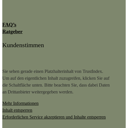
FAQ’s
Ratgeber
Kundenstimmen
Sie sehen gerade einen Platzhalterinhalt von
TrustIndex
.
Um auf den eigentlichen Inhalt zuzugreifen, klicken Sie auf
die Schaltfläche unten. Bitte beachten Sie, dass dabei Daten
an Drittanbieter weitergegeben werden.
Mehr Informationen
Inhalt entsperren
Erforderlichen Service akzeptieren und Inhalte entsperren