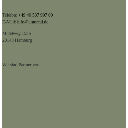
Telefon:
+49 40 537 997 00
E-Mail:
info@amoreal.de
Mittelweg 158b
20148 Hamburg
Wir sind Partner von: