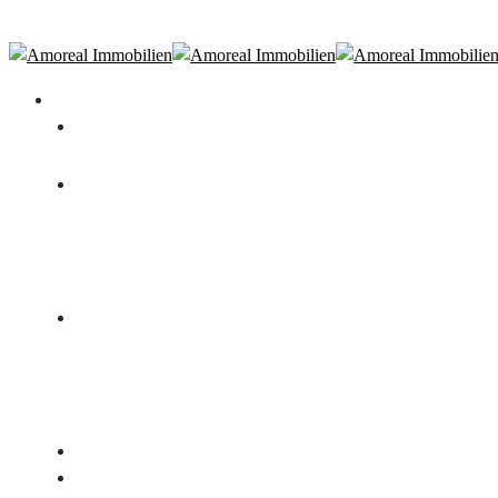
Amoreal Finance
Immobilienangebot
Immobilien
Signature Estates
Immobilienbewertung
Für Eigentümer
Immobilienverkauf
Vermietung
Immobilienverrentung
Aktuelle Projekte
Für Bauträger
Neubau
Bestand
Referenzen
Tippgeber werden
Partner
Über uns