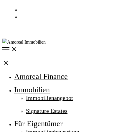
Kontakt
Karriere
040 / 537 997 00
Open
Menu
Close
Amoreal Finance
Immobilien
Immobilienangebot
Signature Estates
Für Eigentümer
Immobilienbewertung