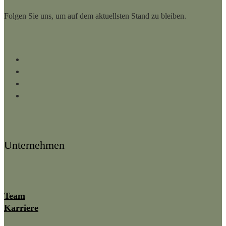
Folgen Sie uns, um auf dem aktuellsten Stand zu bleiben.
Facebook
Instagram
LinkedIn
YouTube
Unternehmen
Team
Karriere