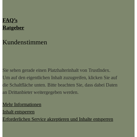
FAQ’s
Ratgeber
Kundenstimmen
Sie sehen gerade einen Platzhalterinhalt von
TrustIndex
.
Um auf den eigentlichen Inhalt zuzugreifen, klicken Sie auf
die Schaltfläche unten. Bitte beachten Sie, dass dabei Daten
an Drittanbieter weitergegeben werden.
Mehr Informationen
Inhalt entsperren
Erforderlichen Service akzeptieren und Inhalte entsperren