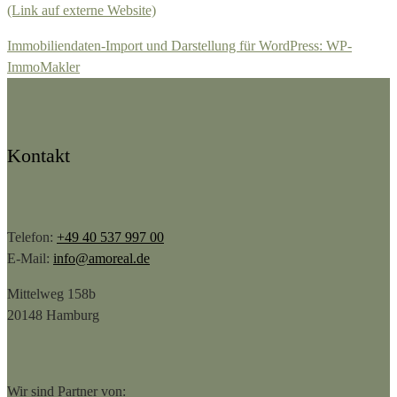
(Link auf externe Website)
Immobiliendaten-Import und Darstellung für WordPress: WP-
ImmoMakler
Kontakt
Telefon:
+49 40 537 997 00
E-Mail:
info@amoreal.de
Mittelweg 158b
20148 Hamburg
Wir sind Partner von: