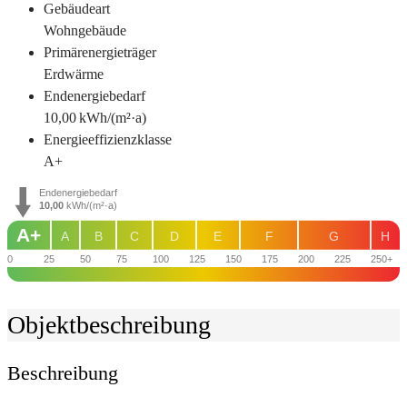
Gebäudeart
Wohngebäude
Primärenergieträger
Erdwärme
Endenergie­bedarf
10,00 kWh/(m²·a)
Energie­effizienz­klasse
A+
Endenergiebedarf
10,00
kWh/(m²·a)
A+
A
B
C
D
E
F
G
H
0
25
50
75
100
125
150
175
200
225
250+
Objekt­beschreibung
Beschreibung