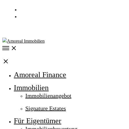
Kontakt
Karriere
040 / 537 997 00
Open
Menu
Close
Amoreal Finance
Immobilien
Immobilienangebot
Signature Estates
Für Eigentümer
Immobilienbewertung