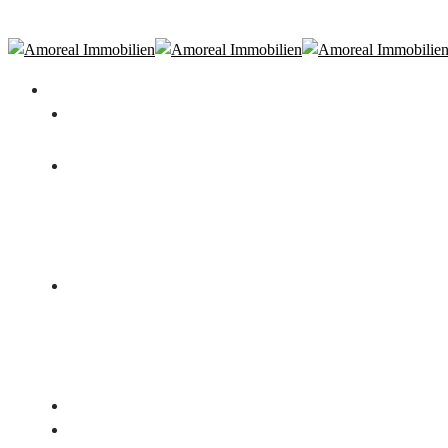
Amoreal Finance
Immobilienangebot
Immobilien
Signature Estates
Immobilienbewertung
Für Eigentümer
Immobilienverkauf
Vermietung
Immobilienverrentung
Aktuelle Projekte
Für Bauträger
Neubau
Bestand
Referenzen
Tippgeber werden
Partner
Über uns