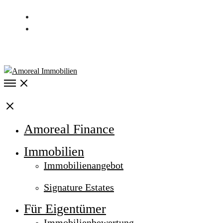
Kontakt
Karriere
040 / 537 997 00
Open
Menu
Close
Amoreal Finance
Immobilien
Immobilienangebot
Signature Estates
Für Eigentümer
Immobilienbewertung