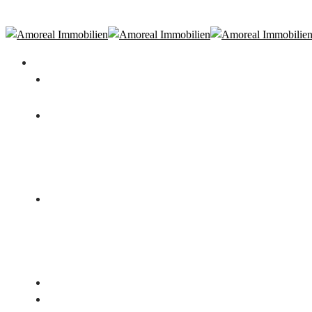
Amoreal Finance
Immobilienangebot
Immobilien
Signature Estates
Immobilienbewertung
Für Eigentümer
Immobilienverkauf
Vermietung
Immobilienverrentung
Aktuelle Projekte
Für Bauträger
Neubau
Bestand
Referenzen
Tippgeber werden
Partner
Über uns