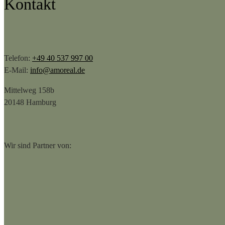
Kontakt
Telefon:
+49 40 537 997 00
E-Mail:
info@amoreal.de
Mittelweg 158b
20148 Hamburg
Wir sind Partner von: